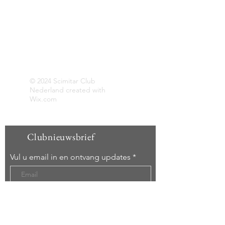
Over ons
SCN is een vereniging rondom een aantal
bijzondere sportwagens, geproduceerd
door de Britse merken Reliant en
Middlebridge.
Opgericht 29 december 2012
© 2024 Scimitar Club
Nederland created with
Wix.com
Clubnieuwsbrief
Vul u email in en ontvang updates
Abonneer nu