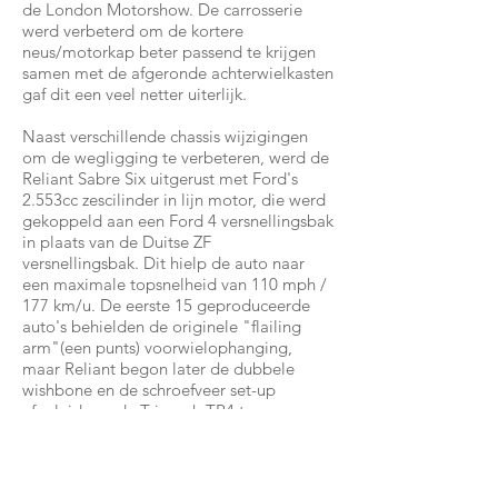
de London Motorshow. De carrosserie
werd verbeterd om de kortere
neus/motorkap beter passend te krijgen
samen met de afgeronde achterwielkasten
gaf dit een veel netter uiterlijk.
Naast verschillende chassis wijzigingen
om de wegligging te verbeteren, werd de
Reliant Sabre Six uitgerust met Ford's
2.553cc zescilinder in lijn motor, die werd
gekoppeld aan een Ford 4 versnellingsbak
in plaats van de Duitse ZF
versnellingsbak. Dit hielp de auto naar
een maximale topsnelheid van 110 mph /
177 km/u. De eerste 15 geproduceerde
auto's behielden de originele "flailing
arm"(een punts) voorwielophanging,
maar Reliant begon later de dubbele
wishbone en de schroefveer set-up
afgeleid van de Triumph TR4 te
gebruiken. De Sabre Six ging in 1962 in
de verkoop, Autocar Magazine prees de
Sabre’s rijpositie en zicht en zei dat het
een prettige auto was