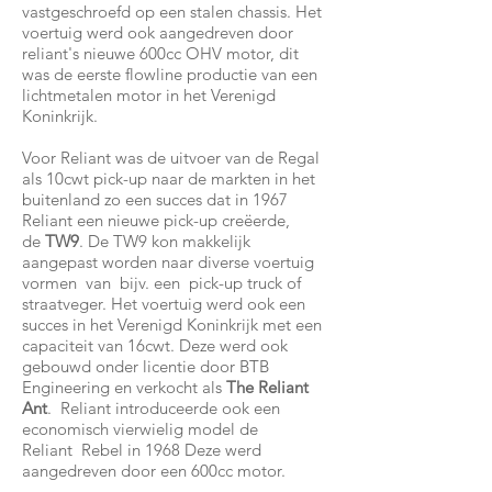
vastgeschroefd op een stalen chassis. Het
voertuig werd ook aangedreven door
reliant's nieuwe 600cc OHV motor, dit
was de eerste flowline productie van een
lichtmetalen motor in het Verenigd
Koninkrijk.
Voor Reliant was de uitvoer van de Regal
als 10cwt pick-up naar de markten in het
buitenland zo een succes dat in 1967
Reliant een nieuwe pick-up creëerde,
de
TW9
. De TW9 kon makkelijk
aangepast worden naar diverse voertuig
vormen van bijv. een pick-up truck of
straatveger. Het voertuig werd ook een
succes in het Verenigd Koninkrijk met een
capaciteit van 16cwt. Deze werd ook
gebouwd onder licentie door BTB
Engineering en verkocht als
The Reliant
Ant
. Reliant introduceerde ook een
economisch vierwielig model de
Reliant Rebel in 1968 Deze werd
aangedreven door een 600cc motor.