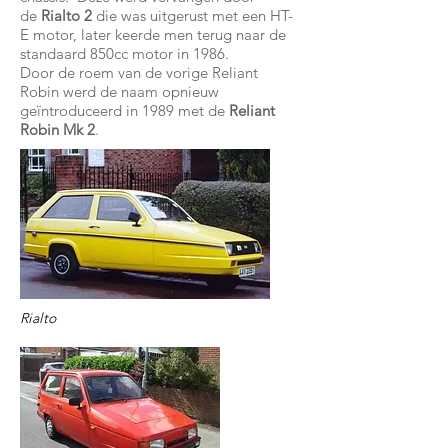
de
Rialto 2
die was uitgerust met een HT-
E motor, later keerde men terug naar de
standaard 850cc motor in 1986.
Door de roem van de vorige Reliant
Robin werd de naam opnieuw
geïntroduceerd in 1989 met de
Reliant
Robin Mk 2
.
Rialto