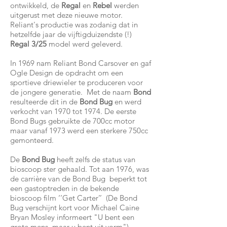
ontwikkeld, de
Regal
en
Rebel
werden
uitgerust met deze nieuwe motor.
Reliant's productie was zodanig dat in
hetzelfde jaar de vijftigduizendste (!)
Regal 3/25
model werd geleverd.
In 1969 nam Reliant Bond Carsover en gaf
Ogle Design de opdracht om een
sportieve driewieler te produceren voor
de jongere generatie. Met de naam
Bond
resulteerde dit in de
Bond Bug
en werd
verkocht van 1970 tot 1974. De eerste
Bond Bugs gebruikte de 700cc motor
maar vanaf 1973 werd een sterkere 750cc
gemonteerd.
De
Bond Bug
heeft zelfs de status van
bioscoop ster gehaald. Tot aan 1976, was
de carrière van de Bond Bug beperkt tot
een gastoptreden in de bekende
bioscoop film ‘’Get Carter’’ (De Bond
Bug verschijnt kort voor Michael Caine
Bryan Mosley informeert "U bent een
grote mens, maar u bent uit vorm").