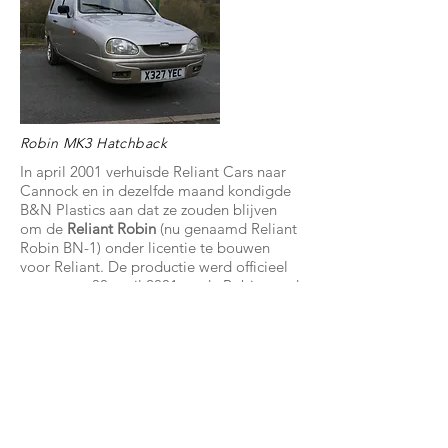
Robin MK3 Hatchback
In april 2001 verhuisde Reliant Cars naar
Cannock en in dezelfde maand kondigde
B&N Plastics aan dat ze zouden blijven
om de
Reliant Robin
(nu genaamd Reliant
Robin BN-1) onder licentie te bouwen
voor Reliant. De productie werd officieel
gestart op 30 april 2001 en de Robin werd
gelanceerd op 12 juli 2001. Helaas werd
de productie eind 2002 door verschillende
problemen in de wacht gezet en werden
er geen Reliant voertuigen meer gemaakt.
Daarmee kwam een einde aan een zeer
bijzondere auto fabrikant, Reliant was
zelfs de allerlaatste zelfstandige Engelse