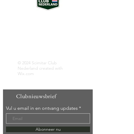
Over ons
SCN is een vereniging rondom een aantal
bijzondere sportwagens, geproduceerd
door de Britse merken Reliant en
Middlebridge.
Opgericht 29 december 2012
© 2024 Scimitar Club
Nederland created with
Wix.com
Clubnieuwsbrief
Vul u email in en ontvang updates
Abonneer nu