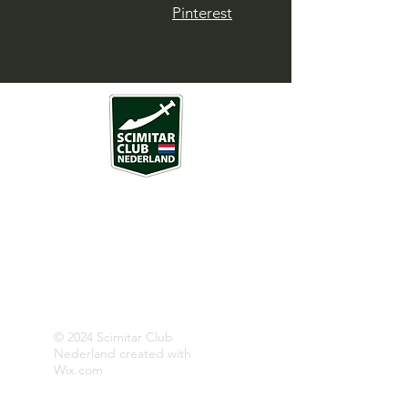
Pinterest
Over ons
SCN is een vereniging rondom een aantal
bijzondere sportwagens, geproduceerd
door de Britse merken Reliant en
Middlebridge.
Opgericht 29 december 2012
© 2024 Scimitar Club
Nederland created with
Wix.com