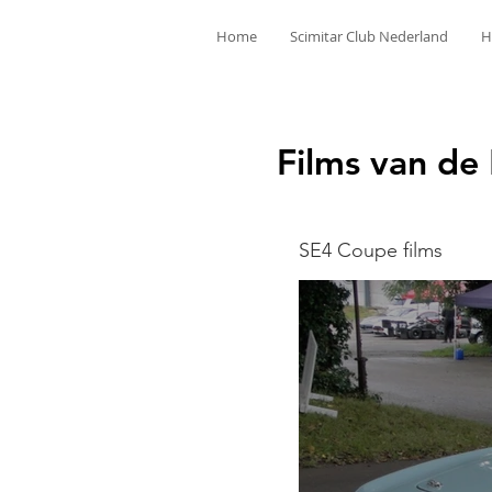
Home
Scimitar Club Nederland
H
Films van de
SE4 Coupe films