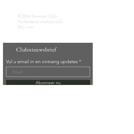
Middlebridge.
Opgericht 29 december 2012
© 2024 Scimitar Club
Nederland created with
Wix.com
Clubnieuwsbrief
Vul u email in en ontvang updates
Abonneer nu