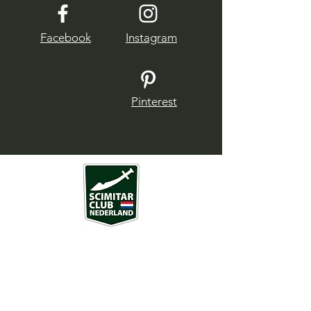
Facebook
Instagram
Pinterest
Over ons
SCN is een vereniging rondom een aantal
bijzondere sportwagens, geproduceerd
door de Britse merken Reliant en