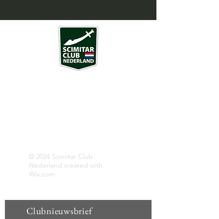
Over ons
SCN is een vereniging rondom een aantal
bijzondere sportwagens, geproduceerd
door de Britse merken Reliant en
Middlebridge.
Opgericht 29 december 2012
© 2024 Scimitar Club
Nederland created with
Wix.com
Clubnieuwsbrief