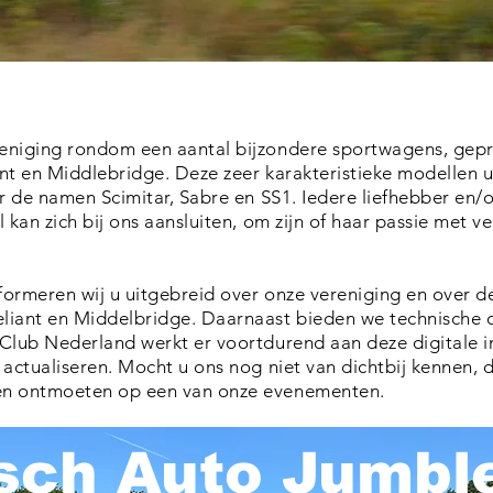
eniging rondom een aantal bijzondere sportwagens, gep
t en Middlebridge. Deze zeer karakteristieke modellen uit
ar de namen Scimitar, Sabre en SS1. Iedere
liefhebber en/o
l kan zich bij ons aansluiten, om zijn of haar passie met v
ormeren wij u uitgebreid over onze vereniging en over de
liant en Middelbridge. Daarnaast bieden we technische 
 Club Nederland werkt er voortdurend aan deze digitale i
 actualiseren. Mocht u ons nog niet van dichtbij kennen,
en ontmoeten op een van onze evenementen.
isch Auto Jumbl