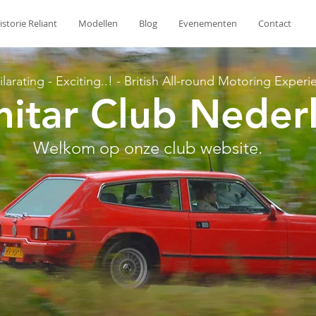
istorie Reliant
Modellen
Blog
Evenementen
Contact
ilarating - Exciting..! - British All-round Motoring Experi
mitar Club Neder
Welkom op onze club website.