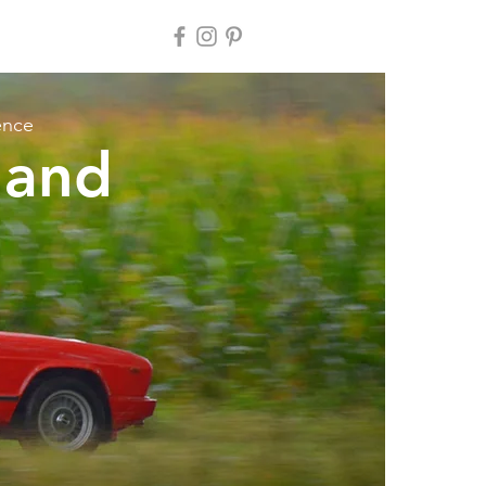
ence
land